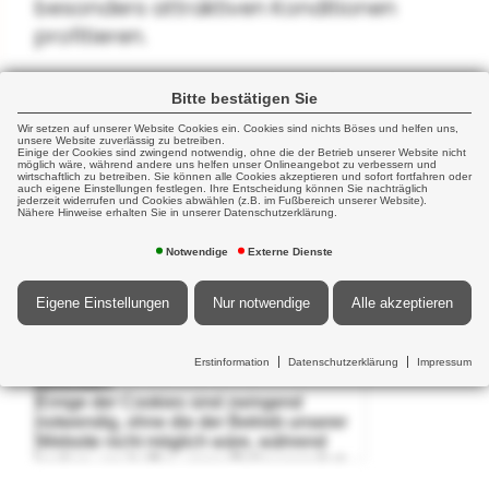
besonders attraktiven Konditionen
profitieren.
Je nach Finanzierungsmodell können Sie
Bitte bestätigen Sie
die Police als zusätzliche Sozialleistung
Wir setzen auf unserer Website Cookies ein. Cookies sind nichts Böses und helfen uns,
anbieten und Ihre Mitarbeiter dadurch
unsere Website zuverlässig zu betreiben.
Einige der Cookies sind zwingend notwendig, ohne die der Betrieb unserer Website nicht
möglich wäre, während andere uns helfen unser Onlineangebot zu verbessern und
motivieren.
wirtschaftlich zu betreiben. Sie können alle Cookies akzeptieren und sofort fortfahren oder
auch eigene Einstellungen festlegen. Ihre Entscheidung können Sie nachträglich
jederzeit widerrufen und Cookies abwählen (z.B. im Fußbereich unserer Website).
Nähere Hinweise erhalten Sie in unserer Datenschutzerklärung.
Weiterführende Informationen zu
diesem Thema finden Sie
Notwendige
Externe Dienste
hier
Eigene Einstellungen
Nur notwendige
Alle akzeptieren
Erstinformation
Datenschutzerklärung
Impressum