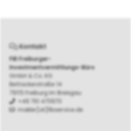
Kontakt
FIB Freiburger-
Investmentvermittlungs-Büro
GmbH & Co. KG
Bettackerstraße 14
79115 Freiburg im Breisgau
+49 761 470970
makler[at]fibservice.de