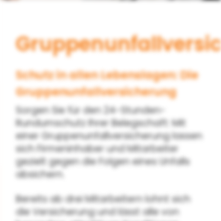
Gruppenunfallversi
Schutz in allen Lebenslagen: Die
Gruppenunfallversicherung
Sorgen Sie für den 24-Stunden-
Rundumschutz Ihrer Belegschaft: Mit
einer Gruppenunfallversicherung lassen
sich Firmeninhaber und Mitarbeiter
gezielt gegen die Folgen eines Unfalls
absichern.
Bereits ab drei Mitarbeitern lohnt sich
die Versicherung und lässt alle von