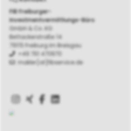
FIB Freiburger-
Investmentvermittlungs-Büro
GmbH & Co. KG
Bettackerstraße 14
79115 Freiburg im Breisgau
+49 761 470970
makler[at]fibservice.de