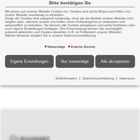
Bitte bestätigen Sie
Wir setzen auf unserer Website Cookies ein. Cookies sind nichts Böses und helfen uns,
Weiterführende Informationen zu
unsere Website zuverlässig zu betreiben.
Einige der Cookies sind zwingend notwendig, ohne die der Betrieb unserer Website nicht
diesem Thema finden Sie
möglich wäre, während andere uns helfen unser Onlineangebot zu verbessern und
hier
wirtschaftlich zu betreiben. Sie können alle Cookies akzeptieren und sofort fortfahren oder
auch eigene Einstellungen festlegen. Ihre Entscheidung können Sie nachträglich
jederzeit widerrufen und Cookies abwählen (z.B. im Fußbereich unserer Website).
Nähere Hinweise erhalten Sie in unserer Datenschutzerklärung.
Notwendige
Externe Dienste
Eigene Einstellungen
Nur notwendige
Alle akzeptieren
Erstinformation
Datenschutzerklärung
Impressum
Kontakt