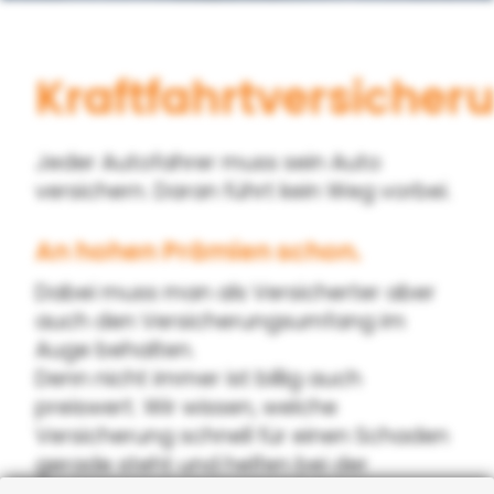
Kraftfahrtversicher
Jeder Autofahrer muss sein Auto
versichern. Daran führt kein Weg vorbei.
An hohen Prämien schon.
Dabei muss man als Versicherter aber
auch den Versicherungsumfang im
Auge behalten.
Denn nicht immer ist billig auch
preiswert. Wir wissen, welche
Versicherung schnell für einen Schaden
gerade steht und helfen bei der
Abwicklung im Schadensfall.