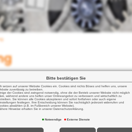
ng
ng
Schutz durch eine Betriebsgebäudever
Bitte bestätigen Sie
nnt, zerstört oder beschädigt wird?
ir setzen auf unserer Website Cookies ein. Cookies sind nichts Böses und helfen uns, unsere
ebsite zuverlässig zu betreiben.
inige der Cookies sind zwingend notwendig, ohne die der Betrieb unserer Website nicht möglich
äre, während andere uns helfen unser Onlineangebot zu verbessern und wirtschaftlich zu
etreiben. Sie können alle Cookies akzeptieren und sofort fortfahren oder auch eigene
rung, sofern Sie eine entsprechende Police besi
instellungen festlegen. Ihre Entscheidung können Sie nachträglich jederzeit widerrufen und
ookies abwählen (z.B. im Fußbereich unserer Website).
ähere Hinweise erhalten Sie in unserer Datenschutzerklärung.
ich Ihre Betriebsstätte gegen Beschädigungen,
Notwendige
Externe Dienste
alten (Elementarschadenversicherung) absiche